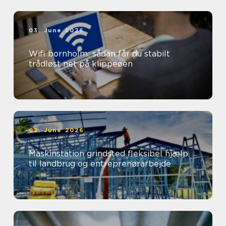
03. June 2026
Wifi bornholm: sådan får du stabilt
trådløst net på klippeøen
02. June 2026
Maskinstation grindsted fleksibel hjælp
til landbrug og entreprenørarbejde