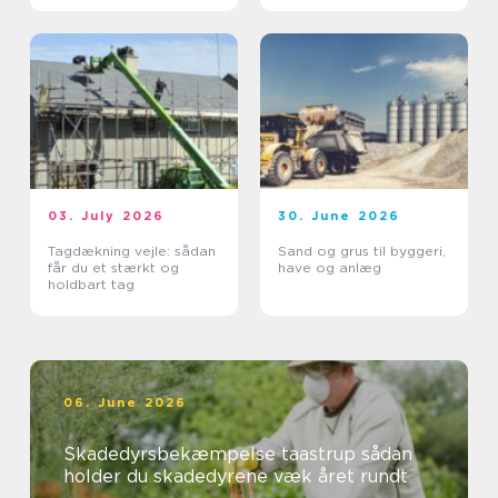
03. July 2026
30. June 2026
Tagdækning vejle: sådan
Sand og grus til byggeri,
får du et stærkt og
have og anlæg
holdbart tag
06. June 2026
Skadedyrsbekæmpelse taastrup sådan
holder du skadedyrene væk året rundt