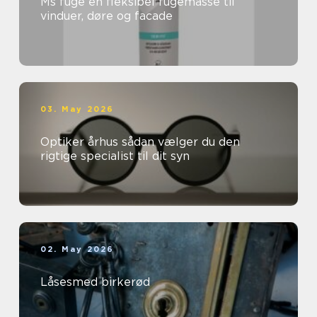
Ms fuge en fleksibel fugemasse til
vinduer, døre og facade
03. May 2026
Optiker århus sådan vælger du den
rigtige specialist til dit syn
02. May 2026
Låsesmed birkerød