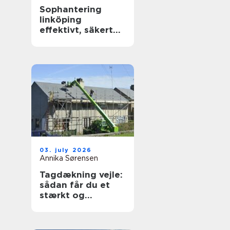
Sophantering
linköping
effektivt, säkert
och hållbart
03. july 2026
Annika Sørensen
Tagdækning vejle:
sådan får du et
stærkt og
holdbart tag