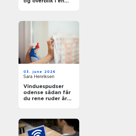
og overblik i en
svær tid
03. june 2026
Sara Henriksen
Vinduespudser
odense sådan får
du rene ruder året
rundt