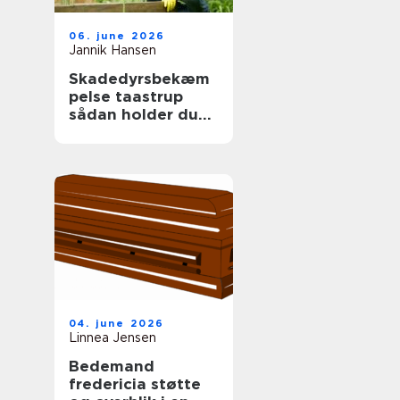
06. june 2026
Jannik Hansen
Skadedyrsbekæm
pelse taastrup
sådan holder du
skadedyrene væk
året rundt
04. june 2026
Linnea Jensen
Bedemand
fredericia støtte