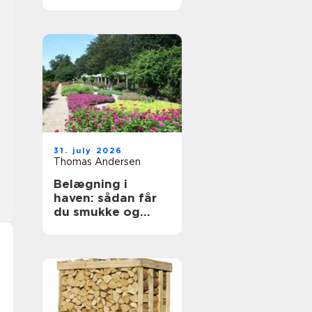
byggeprojekter
31. july 2026
Thomas Andersen
Belægning i
haven: sådan får
du smukke og
holdbare
udendørsarealer