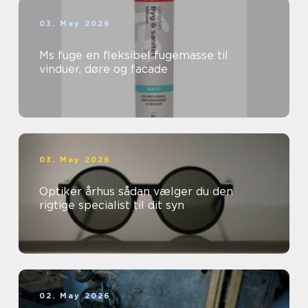
03. May 2026
Ms fuge en fleksibel fugemasse til
vinduer, døre og facade
03. May 2026
Optiker århus sådan vælger du den
rigtige specialist til dit syn
02. May 2026