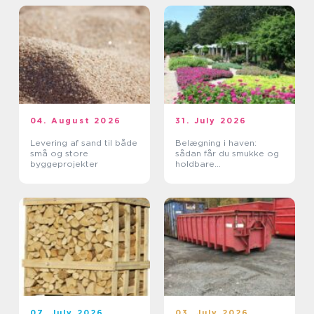
04. August 2026
31. July 2026
Levering af sand til både
Belægning i haven:
små og store
sådan får du smukke og
byggeprojekter
holdbare
udendørsarealer
07. July 2026
03. July 2026