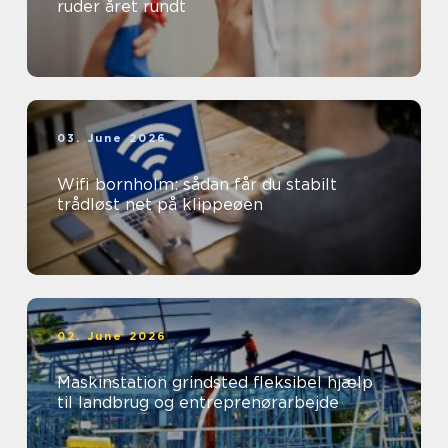
ruder året rundt
03. June 2026
Wifi bornholm: sådan får du stabilt
trådløst net på klippeøen
02. June 2026
Maskinstation grindsted fleksibel hjælp
til landbrug og entreprenørarbejde