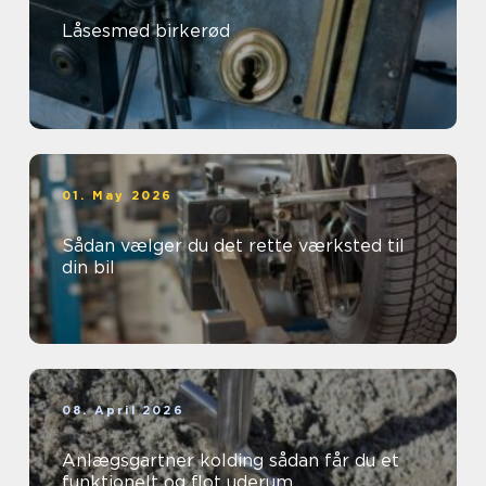
Låsesmed birkerød
01. May 2026
Sådan vælger du det rette værksted til
din bil
08. April 2026
Anlægsgartner kolding sådan får du et
funktionelt og flot uderum