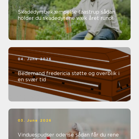
Skadedyrsbekæmpelse taastrup sådan
holder du skadedyrene væk året rundt
04. June 2026
Bedemand fredericia støtte og overblik i
en svær tid
03. June 2026
Vinduespudser odense sådan får du rene