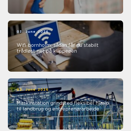
03. June 2026
Wifi bornholm: sådan får du stabilt
trådløst net på klippeøen
02. June 2026
Maskinstation grindsted fleksibel hjælp
til landbrug og entreprenørarbejde