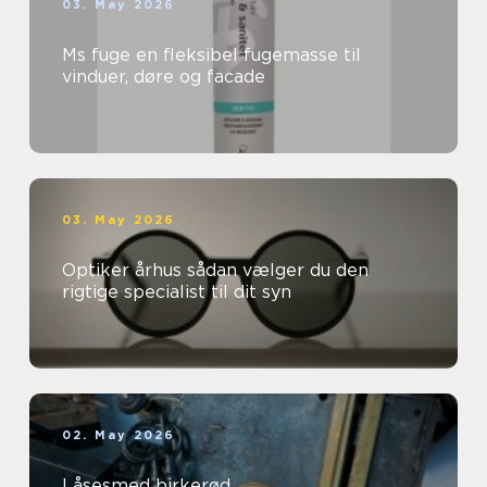
03. May 2026
Ms fuge en fleksibel fugemasse til
vinduer, døre og facade
03. May 2026
Optiker århus sådan vælger du den
rigtige specialist til dit syn
02. May 2026
Låsesmed birkerød