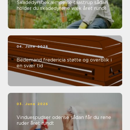
Skadedyrsbekæmpelse taastrup sådan
holder du skadedyrene væk året rundt
04. June 2026
Bedemand fredericia støtte og overblik i
en svær tid
03. June 2026
Vinduespudser odense sådan får du rene
ruder året rundt