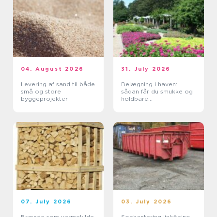
04. August 2026
31. July 2026
Levering af sand til både
Belægning i haven:
små og store
sådan får du smukke og
byggeprojekter
holdbare
udendørsarealer
07. July 2026
03. July 2026
Brænde som varmekilde
Sophantering linköping