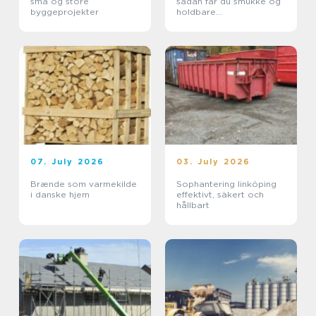
små og store
sådan får du smukke og
byggeprojekter
holdbare
udendørsarealer
07. July 2026
03. July 2026
Brænde som varmekilde
Sophantering linköping
i danske hjem
effektivt, säkert och
hållbart