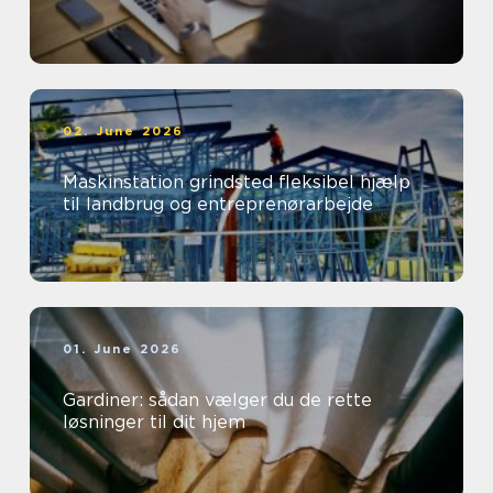
02. June 2026
Maskinstation grindsted fleksibel hjælp
til landbrug og entreprenørarbejde
01. June 2026
Gardiner: sådan vælger du de rette
løsninger til dit hjem