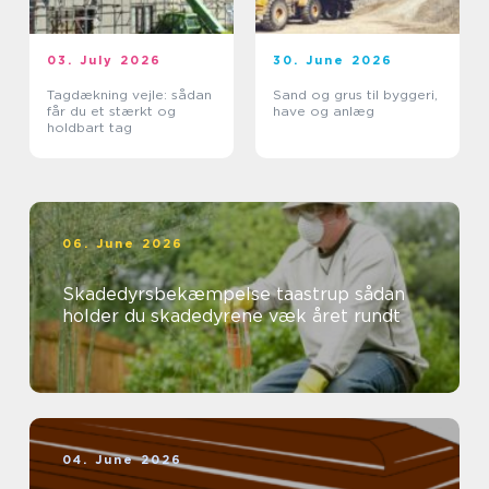
03. July 2026
30. June 2026
Tagdækning vejle: sådan
Sand og grus til byggeri,
får du et stærkt og
have og anlæg
holdbart tag
06. June 2026
Skadedyrsbekæmpelse taastrup sådan
holder du skadedyrene væk året rundt
04. June 2026