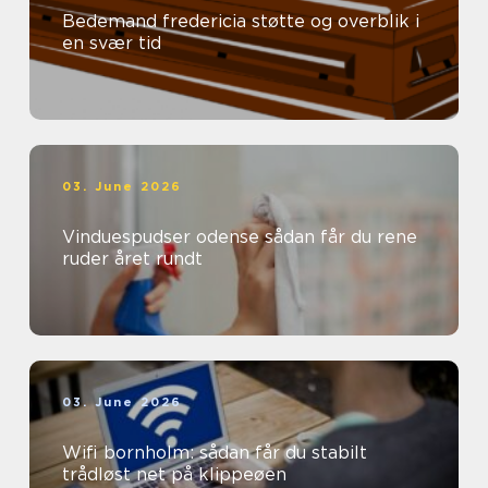
Bedemand fredericia støtte og overblik i
en svær tid
03. June 2026
Vinduespudser odense sådan får du rene
ruder året rundt
03. June 2026
Wifi bornholm: sådan får du stabilt
trådløst net på klippeøen