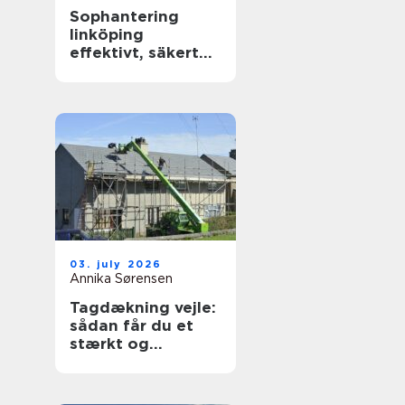
Sophantering
linköping
effektivt, säkert
och hållbart
03. july 2026
Annika Sørensen
Tagdækning vejle:
sådan får du et
stærkt og
holdbart tag