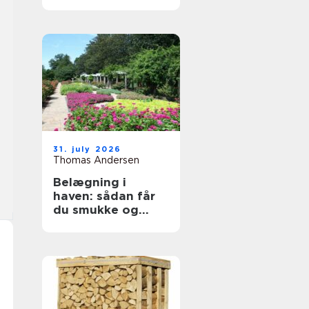
byggeprojekter
31. july 2026
Thomas Andersen
Belægning i
haven: sådan får
du smukke og
holdbare
udendørsarealer