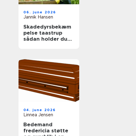
06. june 2026
Jannik Hansen
Skadedyrsbekæm
pelse taastrup
sådan holder du
skadedyrene væk
året rundt
04. june 2026
Linnea Jensen
Bedemand
fredericia støtte