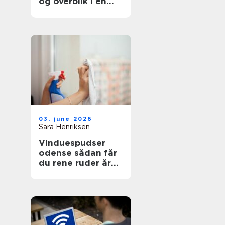
og overblik i en
svær tid
03. june 2026
Sara Henriksen
Vinduespudser
odense sådan får
du rene ruder året
rundt