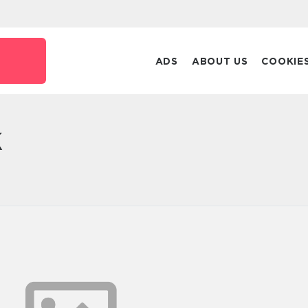
ADS
ABOUT US
COOKIE
k