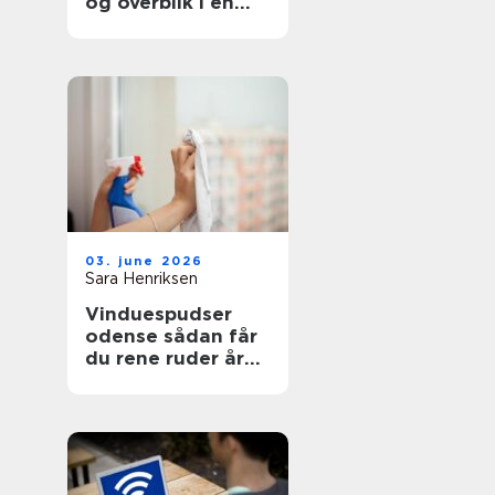
og overblik i en
svær tid
03. june 2026
Sara Henriksen
Vinduespudser
odense sådan får
du rene ruder året
rundt