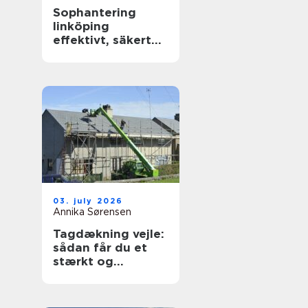
Sophantering
linköping
effektivt, säkert
och hållbart
03. july 2026
Annika Sørensen
Tagdækning vejle:
sådan får du et
stærkt og
holdbart tag