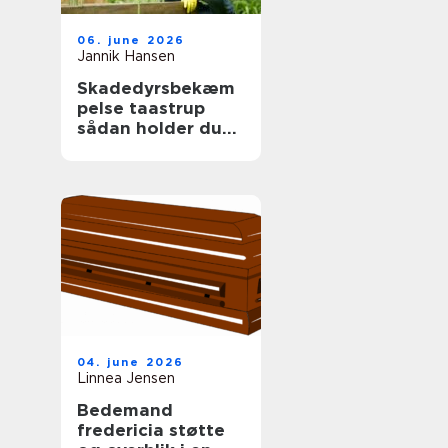
06. june 2026
Jannik Hansen
Skadedyrsbekæm
pelse taastrup
sådan holder du
skadedyrene væk
året rundt
04. june 2026
Linnea Jensen
Bedemand
fredericia støtte