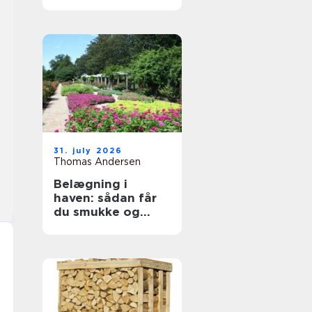
byggeprojekter
31. july 2026
Thomas Andersen
Belægning i
haven: sådan får
du smukke og
holdbare
udendørsarealer