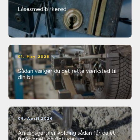
Låsesmed birkerød
01. May 2026
Sådan vælger du det rette værksted til
din bil
08. April 2026
Anlægsgartner kolding sådan får du et
funktionelt og flot uderum