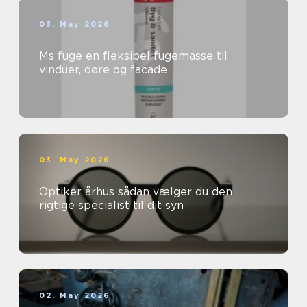
03. May 2026
Ms fuge en fleksibel fugemasse til
vinduer, døre og facade
03. May 2026
Optiker århus sådan vælger du den
rigtige specialist til dit syn
02. May 2026