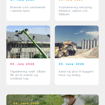
Brænde som varmekilde
Sophantering linköping
i danske hjem
effektivt, säkert och
hållbart
03. July 2026
30. June 2026
Tagdækning vejle: sådan
Sand og grus til byggeri,
får du et stærkt og
have og anlæg
holdbart tag
06. June 2026