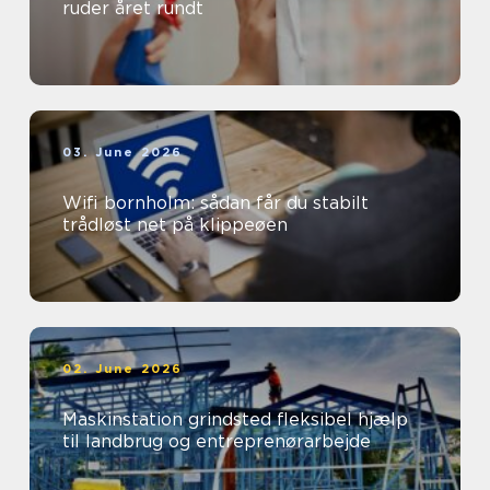
ruder året rundt
03. June 2026
Wifi bornholm: sådan får du stabilt
trådløst net på klippeøen
02. June 2026
Maskinstation grindsted fleksibel hjælp
til landbrug og entreprenørarbejde