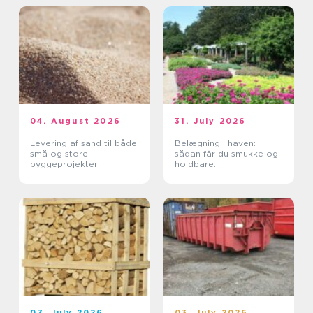
04. August 2026
31. July 2026
Levering af sand til både
Belægning i haven:
små og store
sådan får du smukke og
byggeprojekter
holdbare
udendørsarealer
07. July 2026
03. July 2026