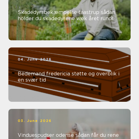
Skadedyrsbekæmpelse taastrup sådan
holder du skadedyrene væk året rundt
04. June 2026
Bedemand fredericia støtte og overblik i
en svær tid
03. June 2026
Vinduespudser odense sådan får du rene