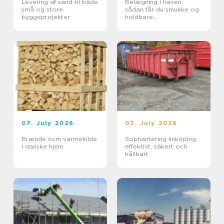
Levering af sand til både
Belægning i haven:
små og store
sådan får du smukke og
byggeprojekter
holdbare
udendørsarealer
07. July 2026
03. July 2026
Brænde som varmekilde
Sophantering linköping
i danske hjem
effektivt, säkert och
hållbart