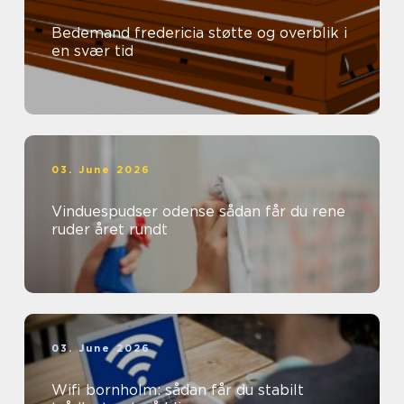
Bedemand fredericia støtte og overblik i
en svær tid
03. June 2026
Vinduespudser odense sådan får du rene
ruder året rundt
03. June 2026
Wifi bornholm: sådan får du stabilt