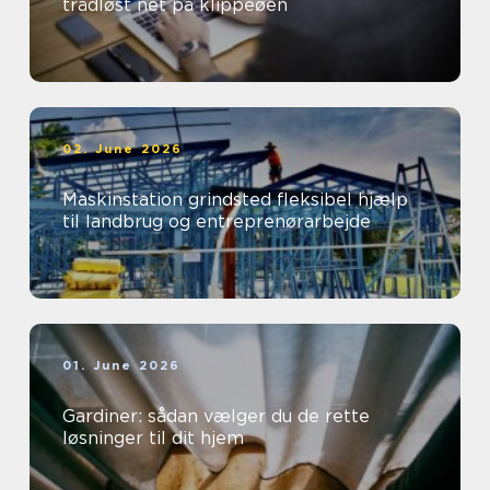
trådløst net på klippeøen
02. June 2026
Maskinstation grindsted fleksibel hjælp
til landbrug og entreprenørarbejde
01. June 2026
Gardiner: sådan vælger du de rette
løsninger til dit hjem