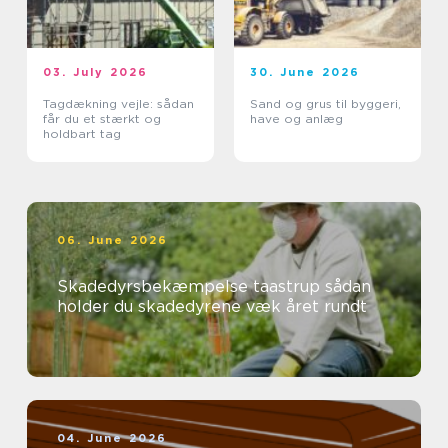
03. July 2026
30. June 2026
Tagdækning vejle: sådan
Sand og grus til byggeri,
får du et stærkt og
have og anlæg
holdbart tag
06. June 2026
Skadedyrsbekæmpelse taastrup sådan
holder du skadedyrene væk året rundt
04. June 2026