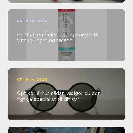
03. May 2026
Ms fuge en fleksibel fugemasse til
vinduer, døre og facade
03. May 2026
Optiker århus sådan vælger du den
rigtige specialist til dit syn