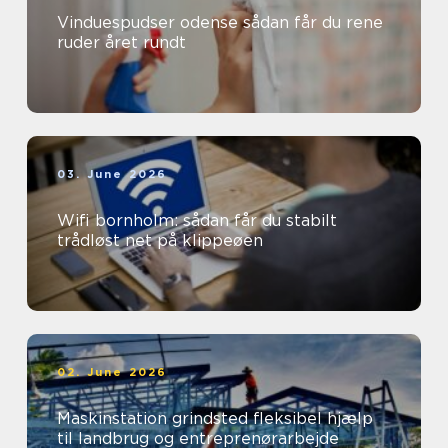
Vinduespudser odense sådan får du rene
ruder året rundt
03. June 2026
Wifi bornholm: sådan får du stabilt
trådløst net på klippeøen
02. June 2026
Maskinstation grindsted fleksibel hjælp
til landbrug og entreprenørarbejde