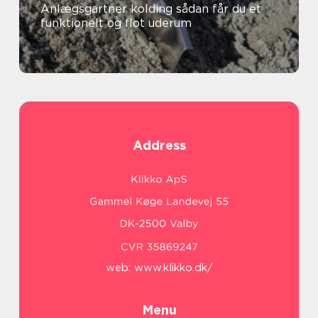
Anlægsgartner kolding sådan får du et
funktionelt og flot uderum
Address
web:
www.klikko.dk/
Menu