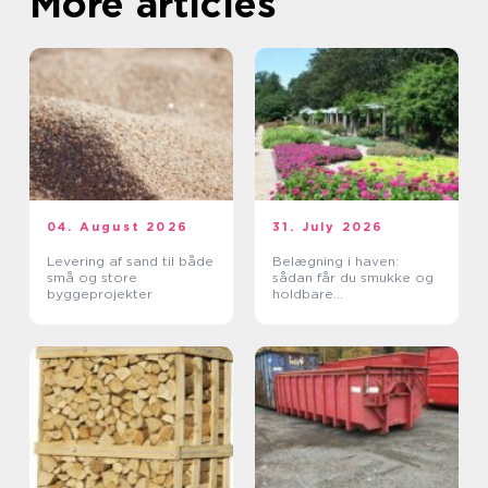
More articles
04. August 2026
31. July 2026
Levering af sand til både
Belægning i haven:
små og store
sådan får du smukke og
byggeprojekter
holdbare
udendørsarealer