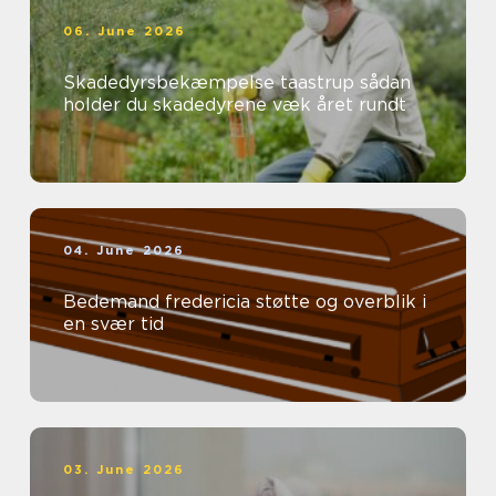
06. June 2026
Skadedyrsbekæmpelse taastrup sådan
holder du skadedyrene væk året rundt
04. June 2026
Bedemand fredericia støtte og overblik i
en svær tid
03. June 2026