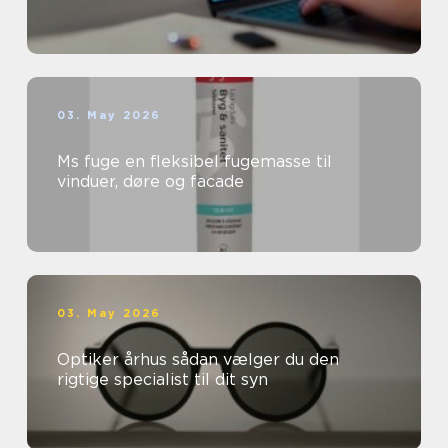
03. May 2026
Ms fuge en fleksibel fugemasse til
vinduer, døre og facade
03. May 2026
Optiker århus sådan vælger du den
rigtige specialist til dit syn