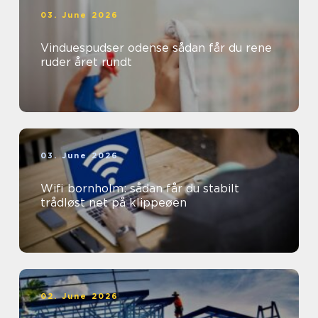
03. June 2026
Vinduespudser odense sådan får du rene
ruder året rundt
03. June 2026
Wifi bornholm: sådan får du stabilt
trådløst net på klippeøen
02. June 2026