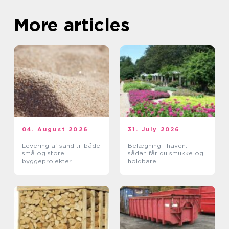
More articles
04. August 2026
31. July 2026
Levering af sand til både
Belægning i haven:
små og store
sådan får du smukke og
byggeprojekter
holdbare
udendørsarealer