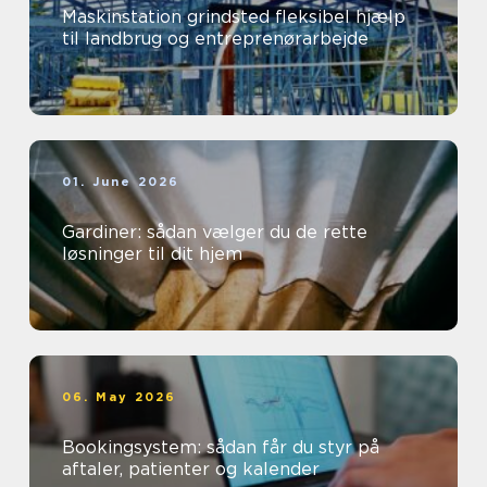
Maskinstation grindsted fleksibel hjælp
til landbrug og entreprenørarbejde
01. June 2026
Gardiner: sådan vælger du de rette
løsninger til dit hjem
06. May 2026
Bookingsystem: sådan får du styr på
aftaler, patienter og kalender