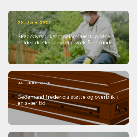
06. June 2026
Skadedyrsbekæmpelse taastrup sådan
holder du skadedyrene væk året rundt
04. June 2026
Bedemand fredericia støtte og overblik i
en svær tid