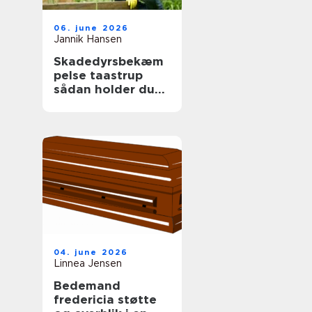
06. june 2026
Jannik Hansen
Skadedyrsbekæm
pelse taastrup
sådan holder du
skadedyrene væk
året rundt
04. june 2026
Linnea Jensen
Bedemand
fredericia støtte