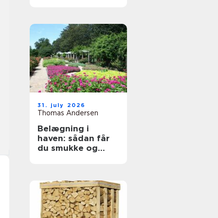
byggeprojekter
31. july 2026
Thomas Andersen
Belægning i
haven: sådan får
du smukke og
holdbare
udendørsarealer