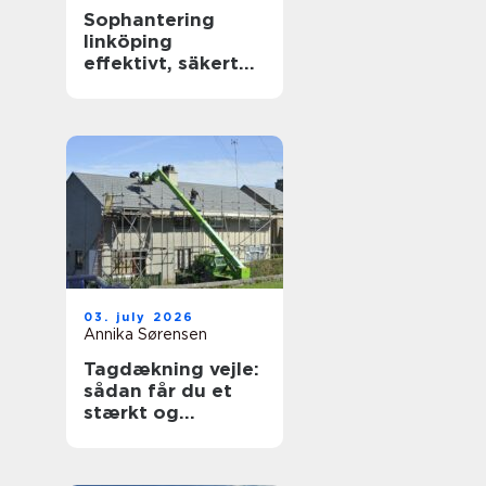
Sophantering
linköping
effektivt, säkert
och hållbart
03. july 2026
Annika Sørensen
Tagdækning vejle:
sådan får du et
stærkt og
holdbart tag