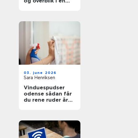
og overblik i en
svær tid
03. june 2026
Sara Henriksen
Vinduespudser
odense sådan får
du rene ruder året
rundt