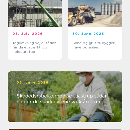
03. July 2026
30. June 2026
Tagdækning vejle: sådan
Sand og grus til byggeri,
får du et stærkt og
have og anlæg
holdbart tag
06. June 2026
Skadedyrsbekæmpelse taastrup sådan
holder du skadedyrene væk året rundt