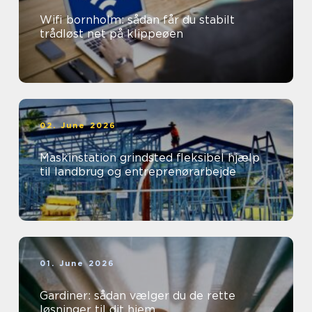
Wifi bornholm: sådan får du stabilt
trådløst net på klippeøen
02. June 2026
Maskinstation grindsted fleksibel hjælp
til landbrug og entreprenørarbejde
01. June 2026
Gardiner: sådan vælger du de rette
løsninger til dit hjem