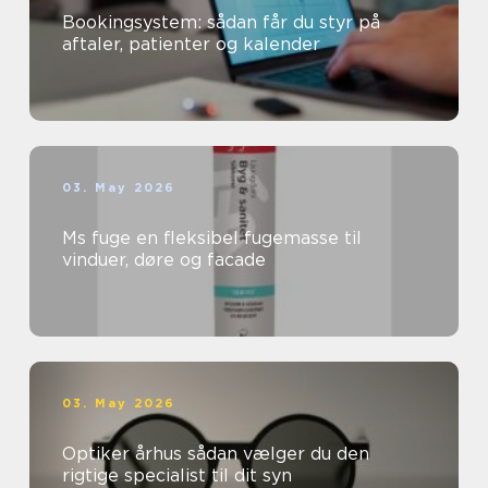
Bookingsystem: sådan får du styr på
aftaler, patienter og kalender
03. May 2026
Ms fuge en fleksibel fugemasse til
vinduer, døre og facade
03. May 2026
Optiker århus sådan vælger du den
rigtige specialist til dit syn