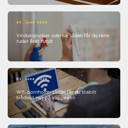
03. June 2026
Vinduespudser odense sådan får du rene
ruder året rundt
03. June 2026
Wifi bornholm: sådan får du stabilt
trådløst net på klippeøen