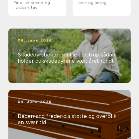
får du et stærkt og
have og anlæg
holdbart tag
06. June 2026
Skadedyrsbekæmpelse taastrup sådan
holder du skadedyrene væk året rundt
04. June 2026
Bedemand fredericia støtte og overblik i
en svær tid