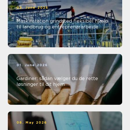
02. June 2026
Maskinstation grindsted fleksibel hjælp
til landbrug og entreprenørarbejde
01. June 2026
Gardiner: sådan vælger du de rette
løsninger til dit hjem
06. May 2026