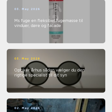
03. May 2026
Ms fuge en fleksibel fugemasse til
vinduer, døre og facade
03. May 2026
Optiker århus sådan vælger du den
rigtige specialist til dit syn
02. May 2026