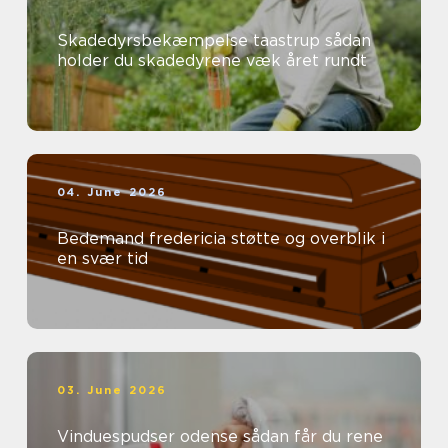
Skadedyrsbekæmpelse taastrup sådan
holder du skadedyrene væk året rundt
04. June 2026
Bedemand fredericia støtte og overblik i
en svær tid
03. June 2026
Vinduespudser odense sådan får du rene