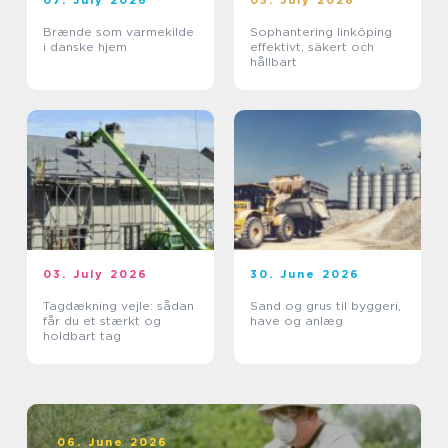
07. July 2026
03. July 2026
Brænde som varmekilde
Sophantering linköping
i danske hjem
effektivt, säkert och
hållbart
03. July 2026
30. June 2026
Tagdækning vejle: sådan
Sand og grus til byggeri,
får du et stærkt og
have og anlæg
holdbart tag
06. June 2026