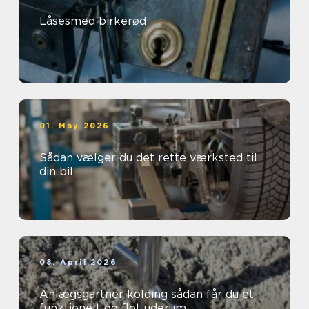
Låsesmed birkerød
01. May 2026
Sådan vælger du det rette værksted til
din bil
08. April 2026
Anlægsgartner kolding sådan får du et
funktionelt og flot uderum