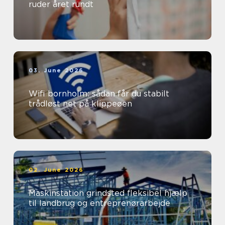
ruder året rundt
03. June 2026
Wifi bornholm: sådan får du stabilt
trådløst net på klippeøen
02. June 2026
Maskinstation grindsted fleksibel hjælp
til landbrug og entreprenørarbejde