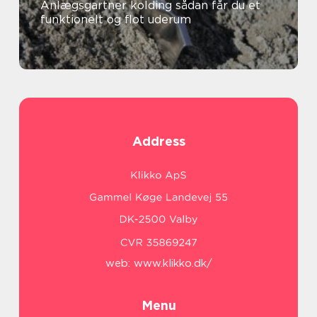
Anlægsgartner kolding sådan får du et
funktionelt og flot uderum
Address
web:
www.klikko.dk/
Menu