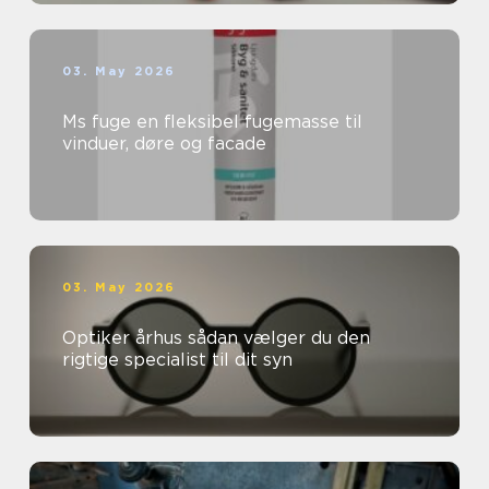
03. May 2026
Ms fuge en fleksibel fugemasse til
vinduer, døre og facade
03. May 2026
Optiker århus sådan vælger du den
rigtige specialist til dit syn