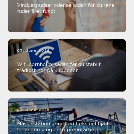
Vinduespudser odense sådan får du rene
ruder året rundt
03. June 2026
Wifi bornholm: sådan får du stabilt
trådløst net på klippeøen
02. June 2026
Maskinstation grindsted fleksibel hjælp
til landbrug og entreprenørarbejde