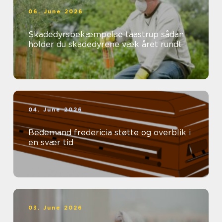
06. June 2026
Skadedyrsbekæmpelse taastrup sådan
holder du skadedyrene væk året rundt
04. June 2026
Bedemand fredericia støtte og overblik i
en svær tid
03. June 2026