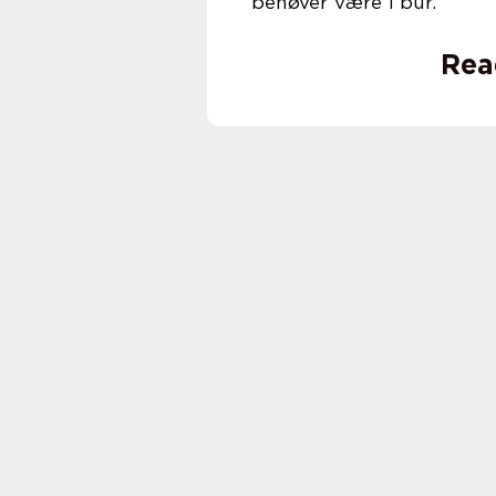
behøver være i bur.
Rea