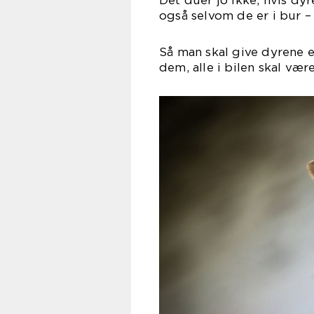
Det duer jo ikke, hvis dyr
også selvom de er i bur – p
Så man skal give dyrene e
dem, alle i bilen skal vær