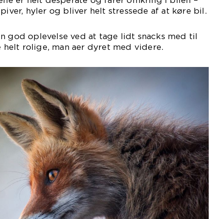
ene er helt desperate og farer omkring i bilen –
iver, hyler og bliver helt stressede af at køre bil.
n god oplevelse ved at tage lidt snacks med til
e helt rolige, man aer dyret med videre.