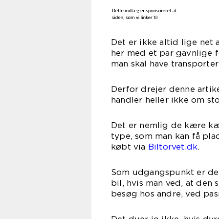
Det er ikke altid lige net
her med et par gavnlige f
man skal have transportere
Derfor drejer denne artik
handler heller ikke om st
Det er nemlig de kære kæl
type, som man kan få plad
købt via
Biltorvet.dk
.
Som udgangspunkt er det n
bil, hvis man ved, at den
besøg hos andre, ved pasn