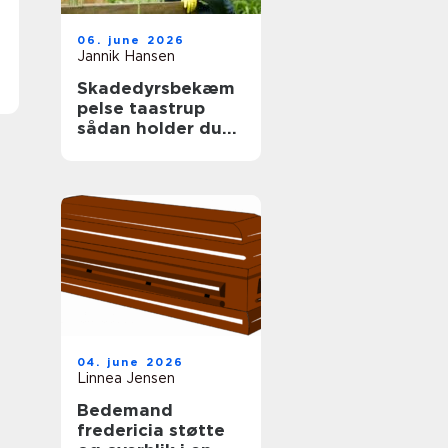
06. june 2026
Jannik Hansen
Skadedyrsbekæm
pelse taastrup
sådan holder du
skadedyrene væk
året rundt
04. june 2026
Linnea Jensen
Bedemand
fredericia støtte