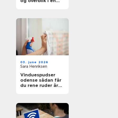
og overblik i en
svær tid
03. june 2026
Sara Henriksen
Vinduespudser
odense sådan får
du rene ruder året
rundt