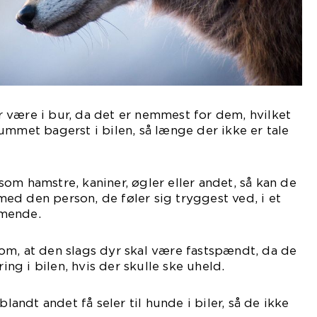
 være i bur, da det er nemmest for dem, hvilket
ummet bagerst i bilen, så længe der ikke er tale
om hamstre, kaniner, øgler eller andet, så kan de
d den person, de føler sig tryggest ved, i et
mmende.
om, at den slags dyr skal være fastspændt, da de
ring i bilen, hvis der skulle ske uheld.
ndt andet få seler til hunde i biler, så de ikke