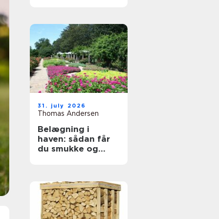
byggeprojekter
31. july 2026
Thomas Andersen
Belægning i
haven: sådan får
du smukke og
holdbare
udendørsarealer