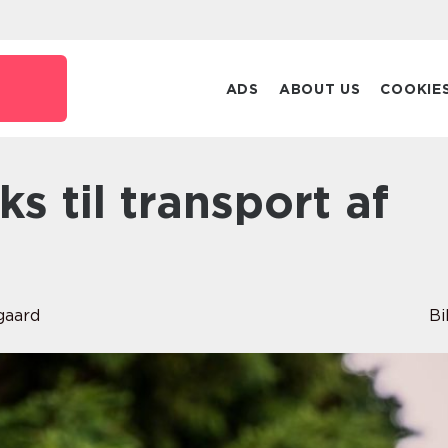
ADS
ABOUT US
COOKIE
gaard
Bi