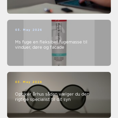
03. May 2026
Ms fuge en fleksibel fugemasse til
vinduer, døre og facade
03. May 2026
Optiker århus sådan vælger du den
rigtige specialist til dit syn