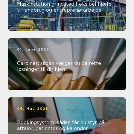
Maskinstation grindsted fleksibel hjælp
til landbrug og entreprenørarbejde
01. June 2026
Gardiner: sådan vælger du de rette
løsninger til dit hjem
06. May 2026
Bookingsystem: sådan får du styr på
aftaler, patienter og kalender