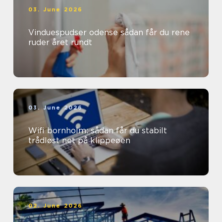
03. June 2026
Vinduespudser odense sådan får du rene
ruder året rundt
03. June 2026
Wifi bornholm: sådan får du stabilt
trådløst net på klippeøen
02. June 2026