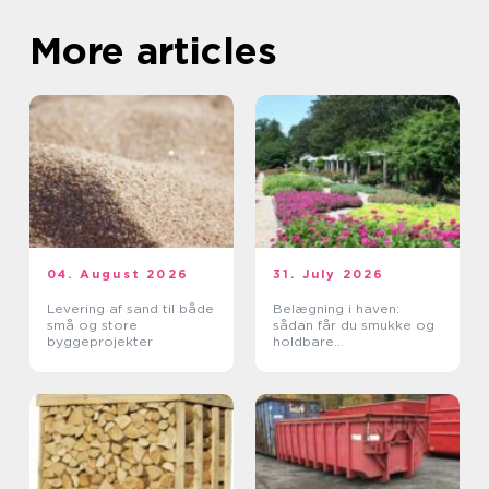
More articles
04. August 2026
31. July 2026
Levering af sand til både
Belægning i haven:
små og store
sådan får du smukke og
byggeprojekter
holdbare
udendørsarealer