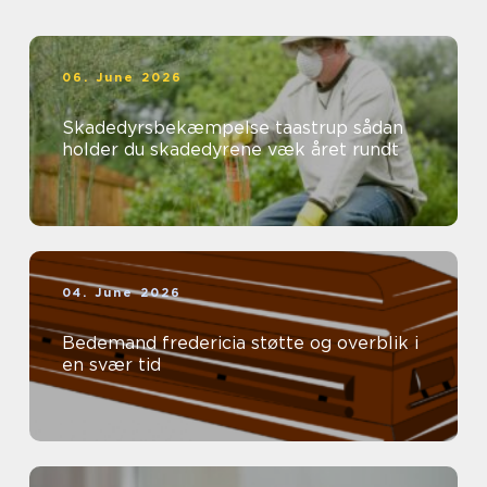
06. June 2026
Skadedyrsbekæmpelse taastrup sådan
holder du skadedyrene væk året rundt
04. June 2026
Bedemand fredericia støtte og overblik i
en svær tid