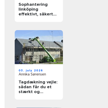
Sophantering
linköping
effektivt, säkert
och hållbart
03. july 2026
Annika Sørensen
Tagdækning vejle:
sådan får du et
stærkt og
holdbart tag