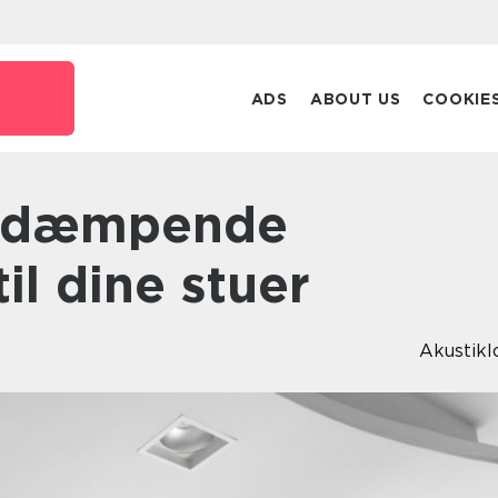
ADS
ABOUT US
COOKIE
til dine stuer
Akustikl