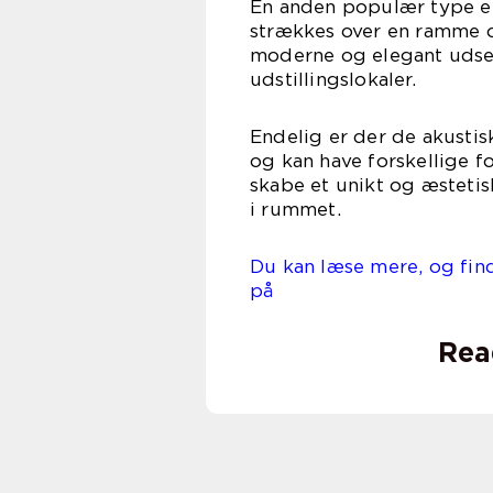
En anden populær type er
strækkes over en ramme o
moderne og elegant udsee
udstillingslokaler.
Endelig er der de akusti
og kan have forskellige fo
skabe et unikt og æsteti
i rummet.
Du kan læse mere, og find
på www
Rea