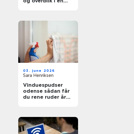
og overblik i en
svær tid
03. june 2026
Sara Henriksen
Vinduespudser
odense sådan får
du rene ruder året
rundt