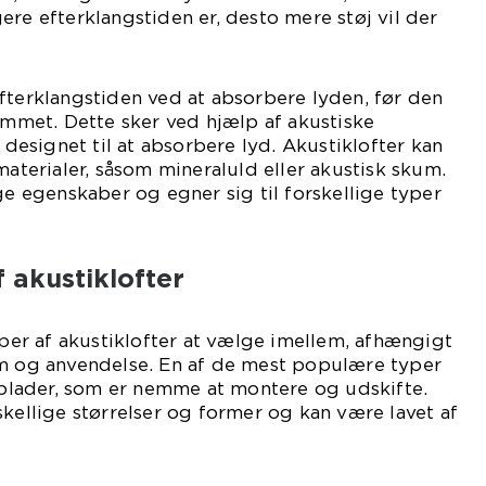
ere efterklangstiden er, desto mere støj vil der
fterklangstiden ved at absorbere lyden, før den
rummet. Dette sker ved hjælp af akustiske
t designet til at absorbere lyd. Akustiklofter kan
materialer, såsom mineraluld eller akustisk skum.
ge egenskaber og egner sig til forskellige typer
 akustiklofter
typer af akustiklofter at vælge imellem, afhængigt
rm og anvendelse. En af de mest populære typer
f plader, som er nemme at montere og udskifte.
skellige størrelser og former og kan være lavet af