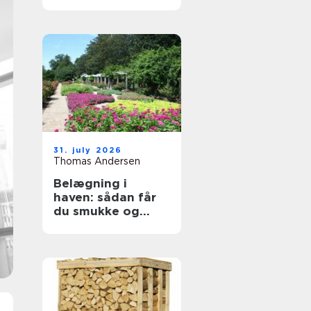
byggeprojekter
31. july 2026
Thomas Andersen
Belægning i
haven: sådan får
du smukke og
holdbare
udendørsarealer