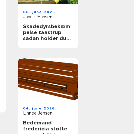
06. june 2026
Jannik Hansen
Skadedyrsbekæm
pelse taastrup
sådan holder du
skadedyrene væk
året rundt
04. june 2026
Linnea Jensen
Bedemand
fredericia støtte