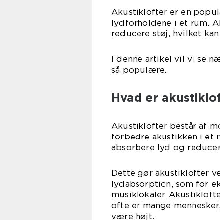
Akustiklofter er en popul
lydforholdene i et rum. 
reducere støj, hvilket ka
I denne artikel vil vi se 
så populære.
Hvad er akustiklo
Akustiklofter består af mo
forbedre akustikken i et r
absorbere lyd og reducer
Dette gør akustiklofter v
lydabsorption, som for e
musiklokaler. Akustiklofte
ofte er mange mennesker, 
være højt.