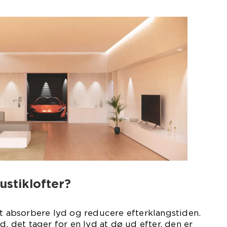
ustiklofter?
at absorbere lyd og reducere efterklangstiden.
d, det tager for en lyd at dø ud efter, den er